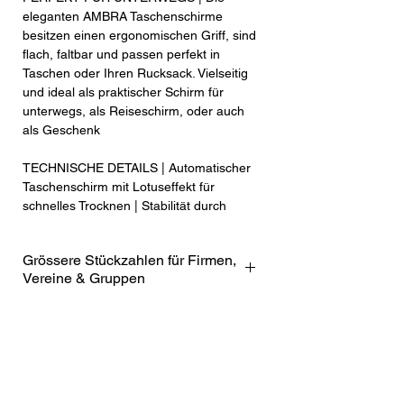
eleganten AMBRA Taschenschirme
besitzen einen ergonomischen Griff, sind
flach, faltbar und passen perfekt in
Taschen oder Ihren Rucksack. Vielseitig
und ideal als praktischer Schirm für
unterwegs, als Reiseschirm, oder auch
als Geschenk
TECHNISCHE DETAILS | Automatischer
Taschenschirm mit Lotuseffekt für
schnelles Trocknen | Stabilität durch
Aluminium, Stahl und Fiberglas-
Verstärkungen | Blickdichter, kühlender
Grössere Stückzahlen für Firmen,
UV-Schutz mit 99% UVA & UVB |
Vereine & Gruppen
UVP50+ & SPF50+ | Ergonomischer
Handgriff |Mittlegrosse, kompakte
Möchten Sie eine grössere Menge
Größe: 96 cm Spannweite | Grösse
dieses Artikels für Ihr Unternehmen,
geschlossen: 27 x 6 cm | Gewicht: 330
Ihren Verein oder eine Gruppe
Gramm
bestellen? Da wir im Online-Shop
ausschliesslich in haushaltsüblichen
SERVICES